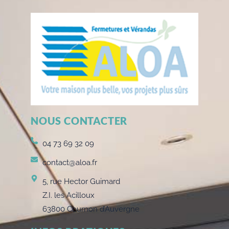
NOUS CONTACTER
04 73 69 32 09
contact@aloa.fr
5, rue Hector Guimard
Z.I. les Acilloux
63800 Cournon d’Auvergne