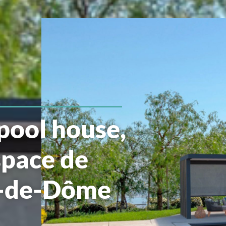
 pool house,
space de
y-de-Dôme